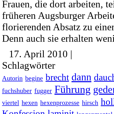
Frauen, die dort arbeiten, t
früheren Augsburger Arbeit
florierenden Absatz zu eine
Denn auch sie erhalten we
17. April 2010 |
Schlagwörter
dann
brecht
dauc
Autorin
begine
Führung
gede
fuchshuber
fugger
hol
viertel
hexen
hexenprozesse
hirsch
Konfession
laminit