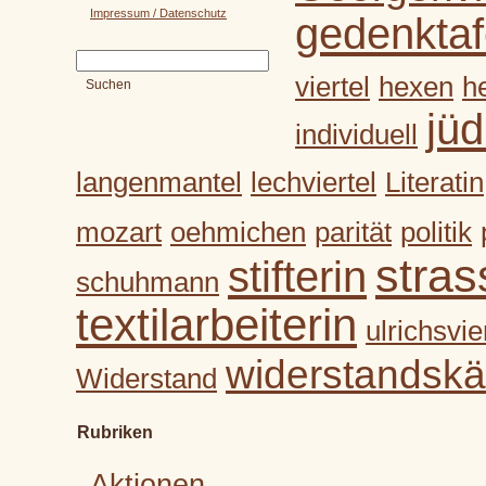
Impressum / Datenschutz
gedenktaf
viertel
hexen
h
jüd
individuell
langenmantel
lechviertel
Literatin
mozart
oehmichen
parität
politik
stra
stifterin
schuhmann
textilarbeiterin
ulrichsvie
widerstandskä
Widerstand
Rubriken
Aktionen