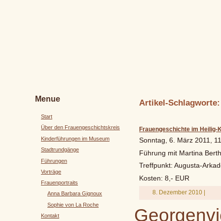
Menue
Artikel-Schlagworte: 
Start
Über den Frauengeschichtskreis
Frauengeschichte im Heilig-K
Kinderführungen im Museum
Sonntag, 6. März 2011, 1
Stadtrundgänge
Führung mit Martina Bert
Führungen
Treffpunkt: Augusta-Arka
Vorträge
Kosten: 8,- EUR
Frauenportraits
8. Dezember 2010 |
Anna Barbara Gignoux
Sophie von La Roche
Georgenvie
Kontakt