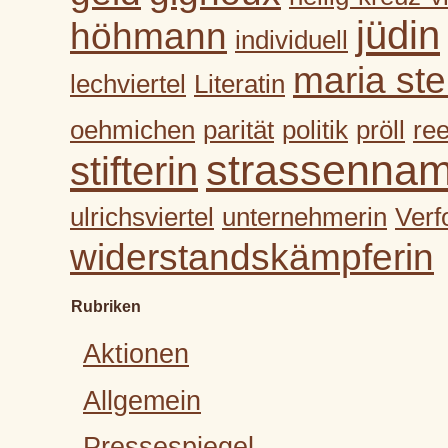
jüdin
höhmann
individuell
maria ste
lechviertel
Literatin
oehmichen
parität
politik
pröll
re
strassenna
stifterin
ulrichsviertel
unternehmerin
Verf
widerstandskämpferin
Rubriken
Aktionen
Allgemein
Pressespiegel