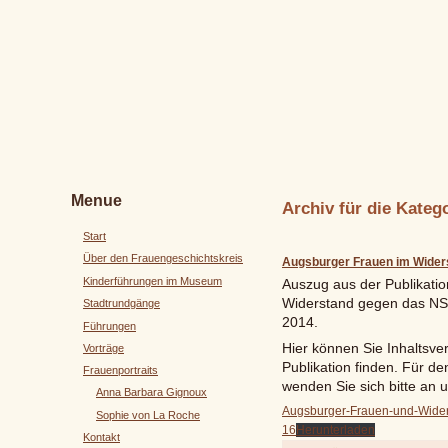
Menue
Archiv für die Kateg
Start
Über den Frauengeschichtskreis
Augsburger Frauen im Wider
Kinderführungen im Museum
Auszug aus der Publikati
Widerstand gegen das NS
Stadtrundgänge
2014.
Führungen
Hier können Sie Inhaltsve
Vorträge
Publikation finden. Für de
Frauenportraits
wenden Sie sich bitte an u
Anna Barbara Gignoux
Augsburger-Frauen-und-Wide
Sophie von La Roche
16
Herunterladen
Kontakt