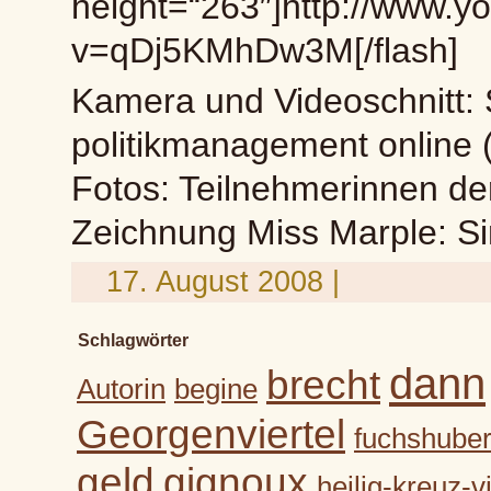
height=“263″]http://www.
v=qDj5KMhDw3M[/flash]
Kamera und Videoschnitt:
politikmanagement online
Fotos: Teilnehmerinnen de
Zeichnung Miss Marple: S
17. August 2008 |
Schlagwörter
dann
brecht
Autorin
begine
Georgenviertel
fuchshube
geld
gignoux
heilig-kreuz-vi