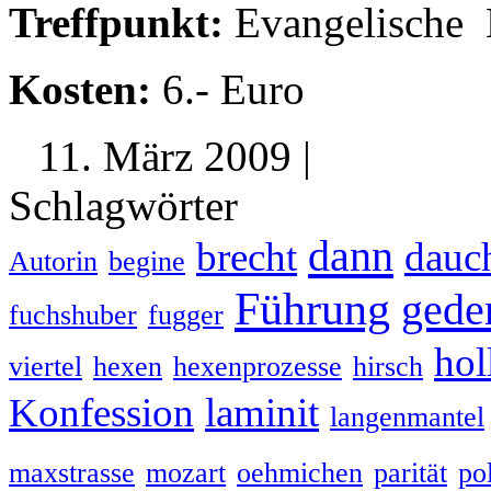
Treffpunkt:
Evangelische 
Kosten:
6.- Euro
11. März 2009 |
Schlagwörter
dann
brecht
dauc
Autorin
begine
Führung
gede
fuchshuber
fugger
hol
viertel
hexen
hexenprozesse
hirsch
Konfession
laminit
langenmantel
maxstrasse
mozart
oehmichen
parität
pol