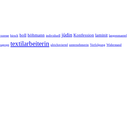
jüdin
holl
höhmann
Konfession
laminit
rozesse
hirsch
individuell
langenmantel
textilarbeiterin
nagoge
ulrichsviertel
unternehmerin
Verfolgung
Widerstand