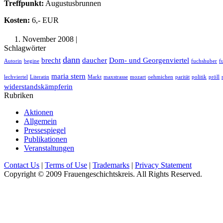
Treffpunkt:
Augustusbrunnen
Kosten:
6,- EUR
1. November 2008 |
Schlagwörter
dann
brecht
daucher
Dom- und Georgenviertel
Autorin
begine
fuchshuber
f
maria stern
lechviertel
Literatin
Markt
maxstrasse
mozart
oehmichen
parität
politik
pröll
widerstandskämpferin
Rubriken
Aktionen
Allgemein
Pressespiegel
Publikationen
Veranstaltungen
Contact Us
|
Terms of Use
|
Trademarks
|
Privacy Statement
Copyright © 2009 Frauengeschichtskreis. All Rights Reserved.