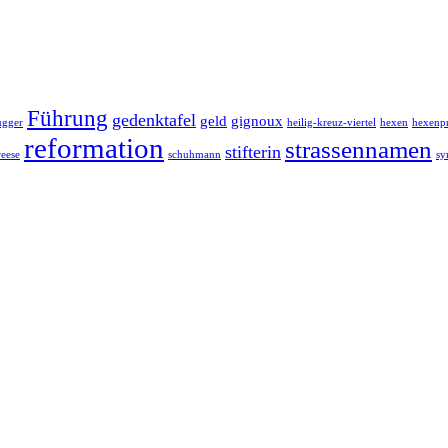
Führung
gedenktafel
geld
gignoux
ugger
heilig-kreuz-viertel
hexen
hexenp
reformation
strassennamen
stifterin
reese
schuhmann
sy