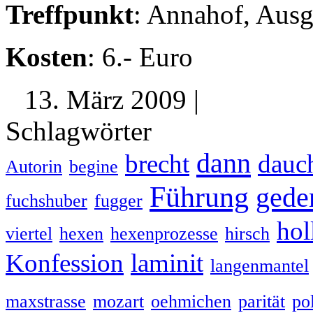
Treffpunkt
: Annahof, Ausg
Kosten
: 6.- Euro
13. März 2009 |
Schlagwörter
dann
brecht
dauc
Autorin
begine
Führung
gede
fuchshuber
fugger
hol
viertel
hexen
hexenprozesse
hirsch
Konfession
laminit
langenmantel
maxstrasse
mozart
oehmichen
parität
pol